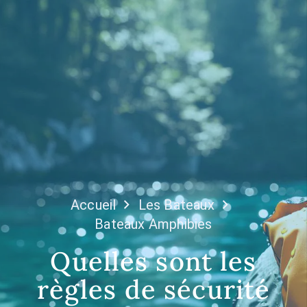
Accueil
Les Bateaux
Bateaux Amphibie​s
Quelles sont les
règles de sécurité