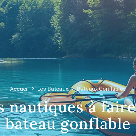
Accueil
Les Bateaux
Bateaux Gonflables
s nautiques à fair
bateau gonflable