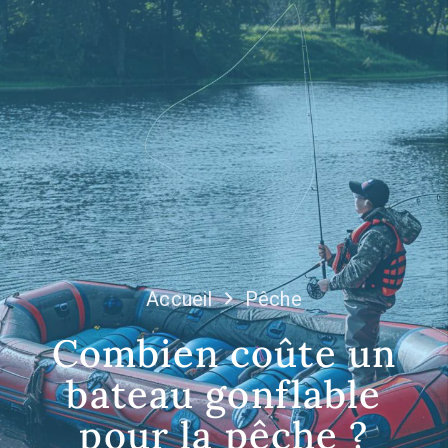
Accueil
Pêche
Combien coûte un
bateau gonflable
pour la pêche ?