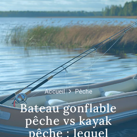
Accueil
Pêche
Bateau gonflable
pêche vs kayak
pêche : lequel