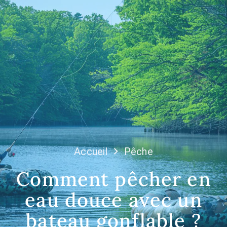
Accueil
Pêche
Comment pêcher en
eau douce avec un
bateau gonflable ?