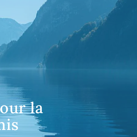
our la
mis