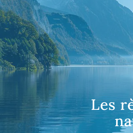
Les r
na